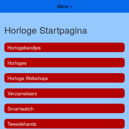
Menu +
Horloge Startpagina
Horlogebandjes
Horloges
Horloge Webshops
Verzamelaars
Smartwatch
Tweedehands